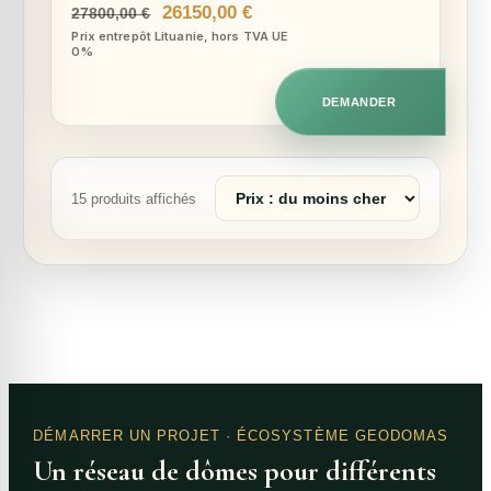
Le
Le
26150,00
€
27800,00
€
prix
prix
Prix entrepôt Lituanie, hors TVA UE
0%
initial
actuel
était :
est :
27800,00 €.
26150,00 €.
DEMANDER
Trier
15 produits affichés
les
produits
DÉMARRER UN PROJET
· ÉCOSYSTÈME GEODOMAS
Un réseau de dômes pour différents