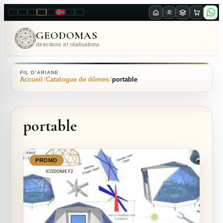
LT
EN
PL
FR
RU
NO
SK
RO
GEODOMAS
directions et réalisations
FIL D’ARIANE
Accueil
Catalogue de dômes
portable
portable
PROMO