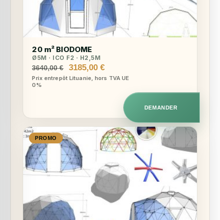
20 m² BIODOME
Ø5M · ICO F2 · H2,5M
Le
Le
3185,00
€
3640,00
€
prix
prix
Prix entrepôt Lituanie, hors TVA UE
0%
initial
actuel
était :
est :
3640,00 €.
3185,00 €.
DEMANDER
PROMO