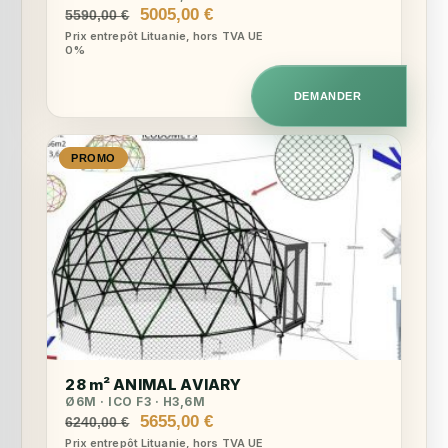
Le
Le
5005,00
€
5590,00
€
prix
prix
Prix entrepôt Lituanie, hors TVA UE
0%
initial
actuel
était :
est :
5590,00 €.
5005,00 €.
DEMANDER
PROMO
28 m² ANIMAL AVIARY
Ø6M · ICO F3 · H3,6M
Le
Le
5655,00
€
6240,00
€
prix
prix
Prix entrepôt Lituanie, hors TVA UE