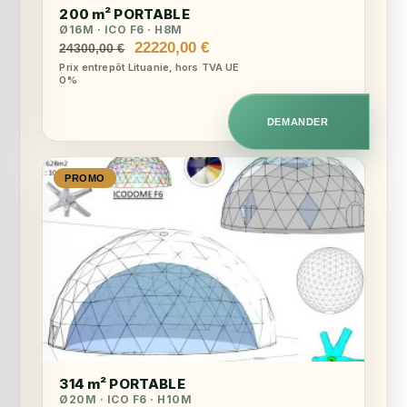
200 m² PORTABLE
Ø16M · ICO F6 · H8M
Le
Le
22220,00
€
24300,00
€
prix
prix
Prix entrepôt Lituanie, hors TVA UE
0%
initial
actuel
était :
est :
24300,00 €.
22220,00 €.
DEMANDER
PROMO
314 m² PORTABLE
Ø20M · ICO F6 · H10M