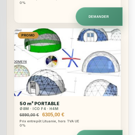
0%
initial
actuel
était :
est :
6240,00 €.
5655,00 €.
DEMANDER
PROMO
50 m² PORTABLE
Ø8M · ICO F4 · H4M
Le
Le
6305,00
€
6890,00
€
prix
prix
Prix entrepôt Lituanie, hors TVA UE
0%
initial
actuel
était :
est :