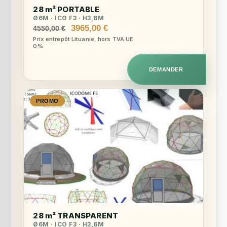
28 m² PORTABLE
Ø6M · ICO F3 · H3,6M
Le
Le
3965,00
€
4550,00
€
prix
prix
Prix entrepôt Lituanie, hors TVA UE
0%
initial
actuel
était :
est :
4550,00 €.
3965,00 €.
DEMANDER
PROMO
28 m² TRANSPARENT
Ø6M · ICO F3 · H3,6M