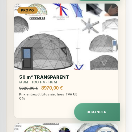
PROMO
50 m² TRANSPARENT
Ø8M · ICO F4 · H8M
Le
Le
8970,00
€
9620,00
€
prix
prix
Prix entrepôt Lituanie, hors TVA UE
0%
initial
actuel
était :
est :
9620,00 €.
8970,00 €.
DEMANDER