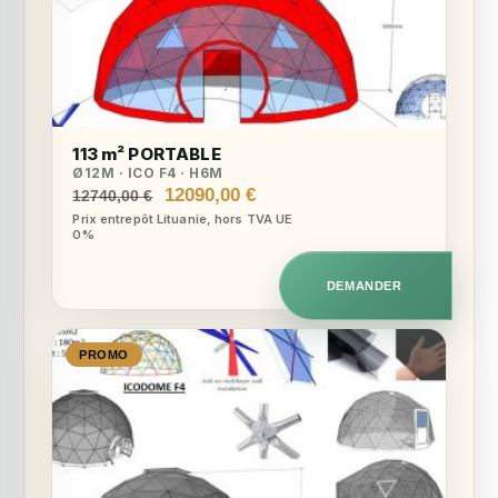
113 m² PORTABLE
Ø12M · ICO F4 · H6M
Le
Le
12090,00
€
12740,00
€
prix
prix
Prix entrepôt Lituanie, hors TVA UE
0%
initial
actuel
était :
est :
12740,00 €.
12090,00 €.
DEMANDER
PROMO