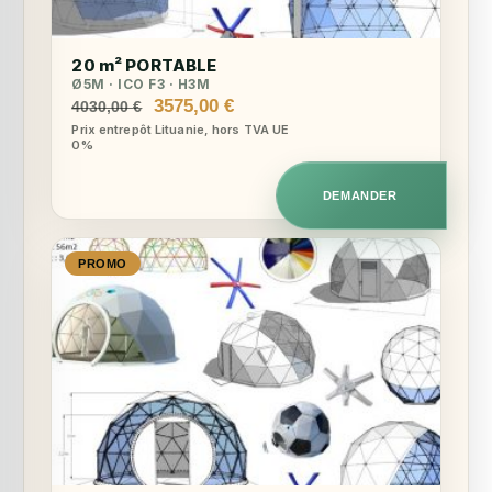
20 m² PORTABLE
Ø5M · ICO F3 · H3M
Le
Le
3575,00
€
4030,00
€
prix
prix
Prix entrepôt Lituanie, hors TVA UE
0%
initial
actuel
était :
est :
4030,00 €.
3575,00 €.
DEMANDER
PROMO