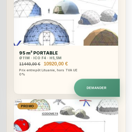
95 m² PORTABLE
Ø11M · ICO F4 · H5,5M
Le
Le
10920,00
€
11440,00
€
prix
prix
Prix entrepôt Lituanie, hors TVA UE
0%
initial
actuel
était :
est :
11440,00 €.
10920,00 €.
DEMANDER
PROMO