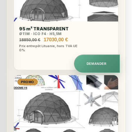
95 m² TRANSPARENT
Ø11M · ICO F4 · H5,5M
Le
Le
17030,00
€
18850,00
€
prix
prix
Prix entrepôt Lituanie, hors TVA UE
0%
initial
actuel
était :
est :
18850,00 €.
17030,00 €.
DEMANDER
PROMO