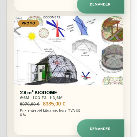
6890,00 €.
6305,00 €.
DEMANDER
PROMO
28 m² BIODOME
Ø6M · ICO F3 · H3,6M
Le
Le
8385,00
€
8970,00
€
prix
prix
Prix entrepôt Lituanie, hors TVA UE
0%
initial
actuel
était :
est :
8970,00 €.
8385,00 €.
DEMANDER