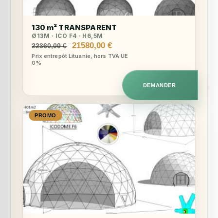
130 m² TRANSPARENT
Ø13M · ICO F4 · H6,5M
Le
Le
21580,00
€
22360,00
€
prix
prix
Prix entrepôt Lituanie, hors TVA UE
0%
initial
actuel
était :
est :
22360,00 €.
21580,00 €.
DEMANDER
PROMO