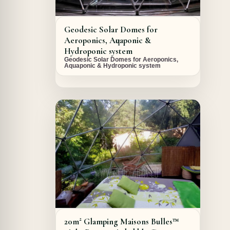
Geodesic Solar Domes for
Aeroponics, Aquaponic &
Hydroponic system
Geodesic Solar Domes for Aeroponics,
Aquaponic & Hydroponic system
A PROPOS DU PROJET
20m² Glamping Maisons Bulles™