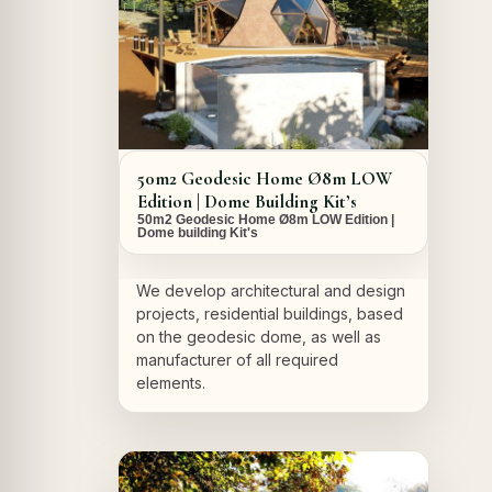
50m2 Geodesic Home Ø8m LOW
Edition | Dome Building Kit’s
50m2 Geodesic Home Ø8m LOW Edition |
Dome building Kit's
We develop architectural and design
projects, residential buildings, based
on the geodesic dome, as well as
manufacturer of all required
elements.
A PROPOS DU PROJET