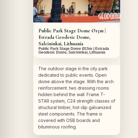
Public Park Stage Dome Ø15m |
Estrada Geodesic Dome,
Salcininkai, Lithuania
Public Park Stage Dome Ø15m | Estrada
Geodesic Dome, Salcininkai, Lithuania
The outdoor stage in the city park
dedicated to public events. Open
dome above the stage. With the arch
reinforcement. two dressing rooms
hidden behind the wall. Frame T-
STAR system, C24 strength classes of
structural timber, hot-dip galvanized
steel components. The frame is
covered with OSB boards and
bituminous roofing.