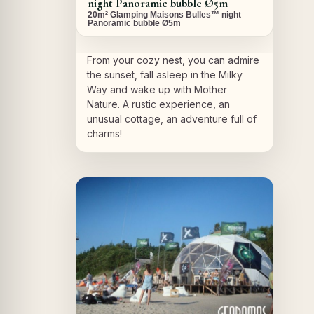
night Panoramic bubble Ø5m
20m² Glamping Maisons Bulles™ night
Panoramic bubble Ø5m
From your cozy nest, you can admire
the sunset, fall asleep in the Milky
Way and wake up with Mother
Nature. A rustic experience, an
unusual cottage, an adventure full of
charms!
A PROPOS DU PROJET