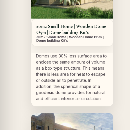
20m2 Small Home | Wooden Dome
Ø5m | Dome building Kit’s
20m2 Small Home | Wooden Dome Ø5m |
Dome building Kit's
Domes use 30% less surface area to
enclose the same amount of volume
as a box type structure. This means
there is less area for heat to escape
or outside air to penetrate. In
addition, the spherical shape of a
geodesic dome provides for natural
and efficient interior air circulation.
A PROPOS DU PROJET