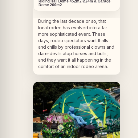
Riding Hall Dome 452m2 Ø24m & Garage
Dome 200m2
During the last decade or so, that
local rodeo has evolved into a far
more sophisticated event. These
days, rodeo spectators want thrills
and chills by professional clowns and
dare-devils atop horses and bulls,
and they want it all happening in the
comfort of an indoor rodeo arena.
A PROPOS DU PROJET