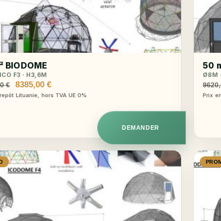
² BIODOME
50 
ICO F3 · H3,6M
Ø8M ·
Le
Le
8385,00
€
00
€
9620
prix
prix
trepôt Lituanie, hors TVA UE 0%
Prix e
initial
actuel
était :
est :
8970,00 €.
8385,00 €.
DEMANDER
O
PRO