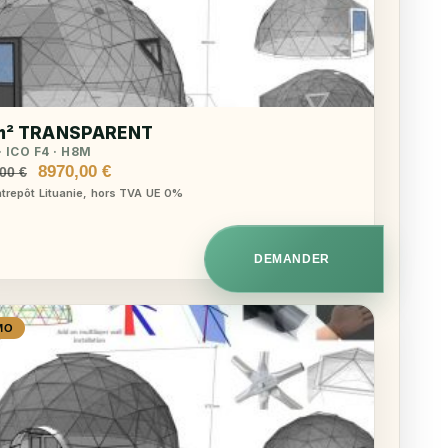
m² TRANSPARENT
 ICO F4 · H8M
Le
Le
8970,00
€
,00
€
prix
prix
ntrepôt Lituanie, hors TVA UE 0%
initial
actuel
était :
est :
9620,00 €.
8970,00 €.
DEMANDER
MO