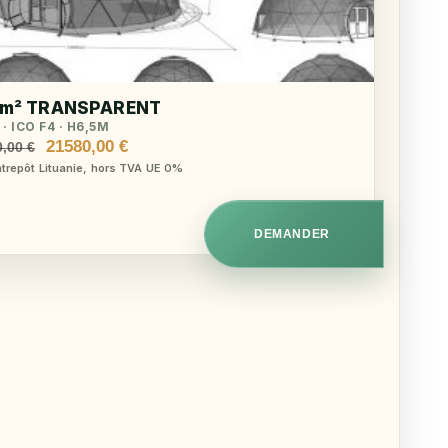
 m² TRANSPARENT
· ICO F4 · H6,5M
Le
Le
21580,00
€
0,00
€
prix
prix
ntrepôt Lituanie, hors TVA UE 0%
initial
actuel
était :
est :
22360,00 €.
21580,00 €.
DEMANDER