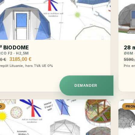
² BIODOME
28 
ICO F2 · H2,5M
Ø6M ·
Le
Le
3185,00
€
00
€
5590
prix
prix
trepôt Lituanie, hors TVA UE 0%
Prix e
initial
actuel
était :
est :
3640,00 €.
3185,00 €.
DEMANDER
O
PRO