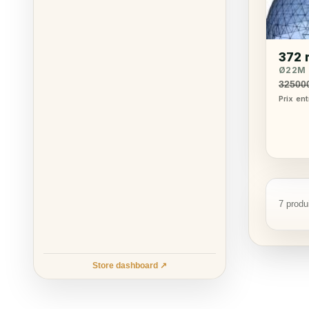
372 
Ø22M 
32500
Prix en
7 produ
Store dashboard ↗