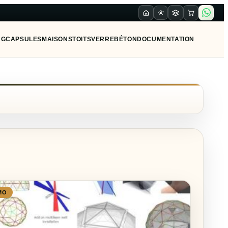
NG
CAPSULES
MAISONS
TOITS
VERRE
BÉTON
DOCUMENTATION
MO