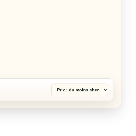
Trier
les
produits