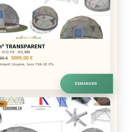
m² TRANSPARENT
 ICO F3 · H3,6M
Le
Le
5005,00
€
,00
€
prix
prix
ntrepôt Lituanie, hors TVA UE 0%
initial
actuel
était :
est :
5590,00 €.
5005,00 €.
DEMANDER
MO