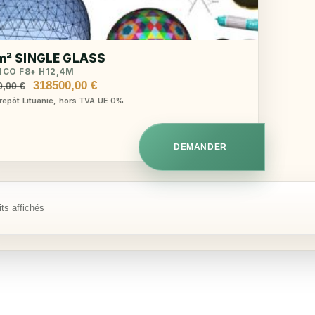
m² SINGLE GLASS
ICO F8+ H12,4M
Le
Le
318500,00
€
0,00
€
prix
prix
trepôt Lituanie, hors TVA UE 0%
initial
actuel
était :
est :
325000,00 €.
318500,00 €.
DEMANDER
its affichés