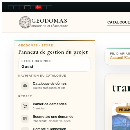
LT
EN
PL
FR
RU
NO
SK
RO
GEODOMAS
CATALOGU
directions et réalisations
GEODOMAS · STORE
Panneau de gestion du projet
FIL D’ARIA
Accueil
Ca
STATUT DU PROFIL
Guest
NAVIGATION DU CATALOGUE
tra
Catalogue de dômes
Toutes catégories et kits
PROJET
Panier de demandes
0 articles
PROM
Soumettre une demande
/checkout/ · finaliser le devis
Compte / Connexion