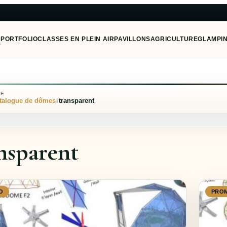
E
PORTFOLIO
CLASSES EN PLEIN AIR
PAVILLONS
AGRICULTURE
GLAMPI
NE
talogue de dômes
transparent
nsparent
O
PRO