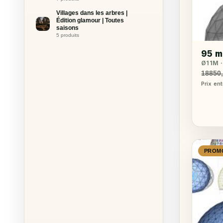
Villages dans les arbres |
Édition glamour | Toutes
saisons
5 produits
95 
Ø11M ·
18850
Prix en
PROM