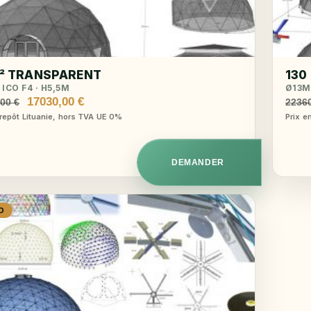
m² TRANSPARENT
130
 ICO F4 · H5,5M
Ø13M 
Le
Le
17030,00
€
,00
€
2236
prix
prix
trepôt Lituanie, hors TVA UE 0%
Prix e
initial
actuel
était :
est :
18850,00 €.
17030,00 €.
DEMANDER
O