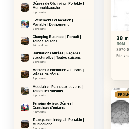
Dômes de Glamping | Portable |
Mur multicouche
6 produits
Événements et location |
Portable | Équipement
8 produits
Glamping Business | Portatif |
28 m
Toutes saisons
Ø6M · 
10 produits
8970,
Habitations vitrées | Façades
Prix en
structurelles | Toutes saisons
3 produits
Maisons d'habitation A+ | Bois |
Pièces de dôme
4 produits
Modulaire | Panneaux et verre |
Toutes les saisons
PROM
2 produits
Terrains de jeux Dômes |
Complexe d'enfants
2 produits
Transparent intégral | Portable |
Multicouche
7 produits