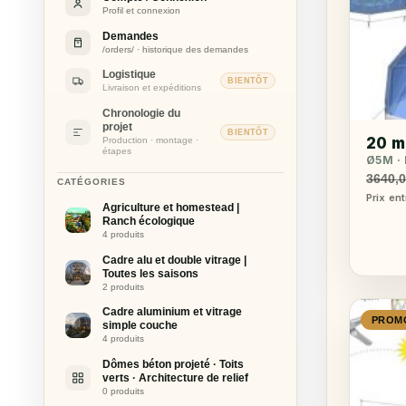
Profil et connexion
Demandes
/orders/ · historique des demandes
Logistique
BIENTÔT
Livraison et expéditions
Chronologie du
projet
BIENTÔT
20 m
Production · montage ·
étapes
Ø5M · 
3640,
CATÉGORIES
Prix en
Agriculture et homestead |
Ranch écologique
4 produits
Cadre alu et double vitrage |
Toutes les saisons
2 produits
Cadre aluminium et vitrage
PROM
simple couche
4 produits
Dômes béton projeté · Toits
verts · Architecture de relief
0 produits