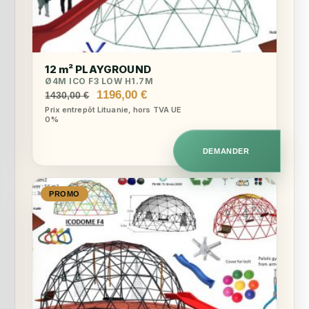
12 m² PLAYGROUND
Ø4M ICO F3 LOW H1.7M
Le
Le
1196,00
€
1430,00
€
prix
prix
Prix entrepôt Lituanie, hors TVA UE
0%
initial
actuel
était :
est :
1430,00 €.
1196,00 €.
DEMANDER
PROMO