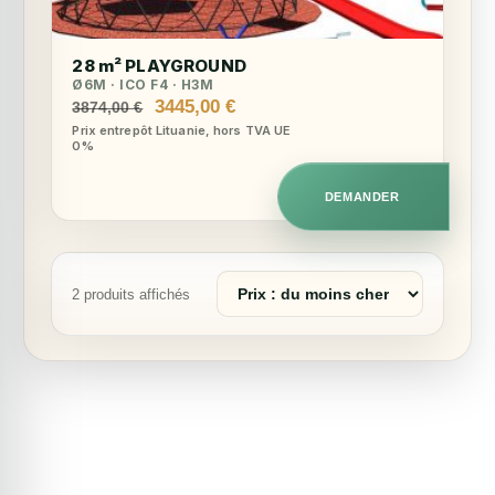
28 m² PLAYGROUND
Ø6M · ICO F4 · H3M
Le
Le
3445,00
€
3874,00
€
prix
prix
Prix entrepôt Lituanie, hors TVA UE
0%
initial
actuel
était :
est :
3874,00 €.
3445,00 €.
DEMANDER
Trier
2 produits affichés
les
produits