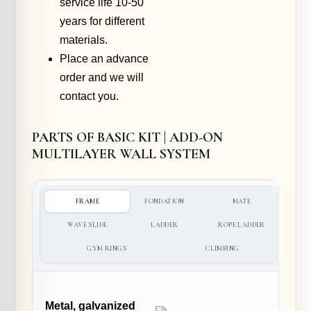
service life 10-50
years for different
materials.
Place an advance
order and we will
contact you.
PARTS OF BASIC KIT | ADD-ON
MULTILAYER WALL SYSTEM
FRAME
FONDATION
MATE
WAVE SLIDE
LADDER
ROPE LADDER
GYM RINGS
CLIMBING
Metal, galvanized