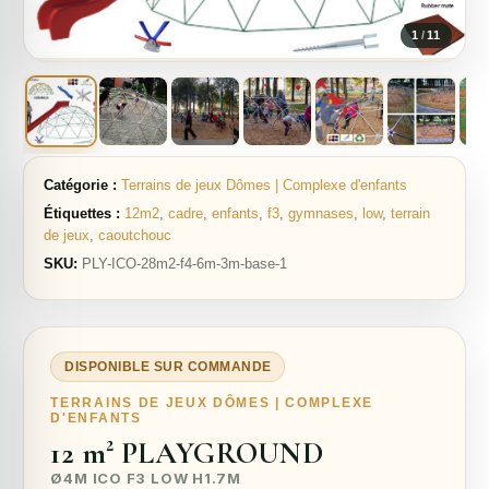
1
/
11
Catégorie :
Terrains de jeux Dômes | Complexe d'enfants
Étiquettes :
12m2
,
cadre
,
enfants
,
f3
,
gymnases
,
low
,
terrain
de jeux
,
сaoutchouc
SKU:
PLY-ICO-28m2-f4-6m-3m-base-1
DISPONIBLE SUR COMMANDE
TERRAINS DE JEUX DÔMES | COMPLEXE
D'ENFANTS
12 m² PLAYGROUND
Ø4M ICO F3 LOW H1.7M