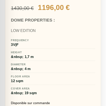
Le
Le
1196,00
€
1430,00
€
prix
prix
DOME PROPERTIES :
initial
actuel
était :
est :
LOW EDITION
1430,00 €.
1196,00 €.
FREQUENCY
3V|F
HEIGHT
&nbsp; 1,7 m
DIAMETER
&nbsp; 4 m
FLOOR AREA
12 sqm
COVER AREA
&nbsp; 19 sqm
Disponible sur commande