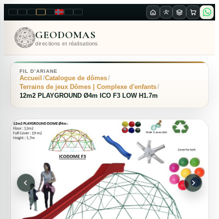
LT
EN
PL
FR
RU
NO
SK
RO
GEODOMAS
directions et réalisations
FIL D’ARIANE
Accueil
Catalogue de dômes
Terrains de jeux Dômes | Complexe d'enfants
12m2 PLAYGROUND Ø4m ICO F3 LOW H1.7m