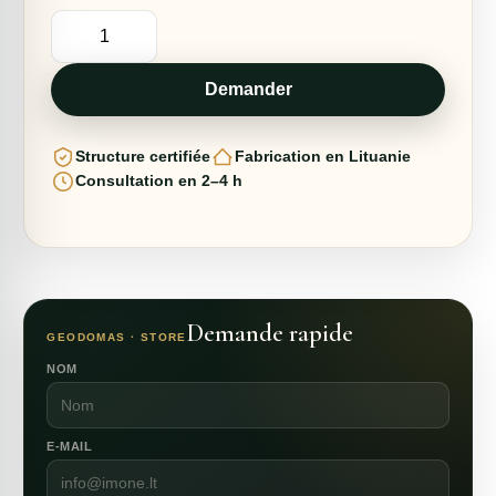
quantité
de
12m2
PLAYGROUND
Ø4m
Demander
ICO
F3
LOW
Structure certifiée
Fabrication en Lituanie
H1.7m
Consultation en 2–4 h
Demande rapide
GEODOMAS · STORE
NOM
E-MAIL