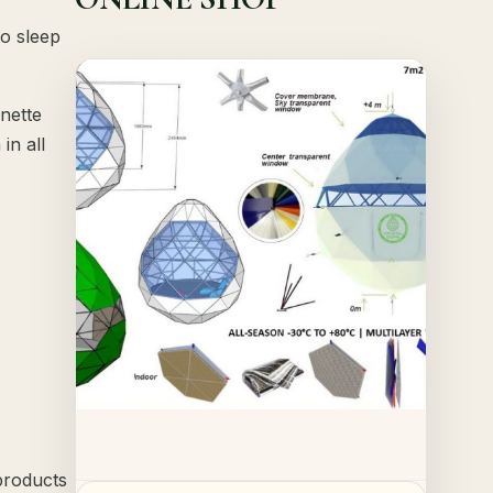
o sleep
Offer!
Quick View
enette
in all
Details
products