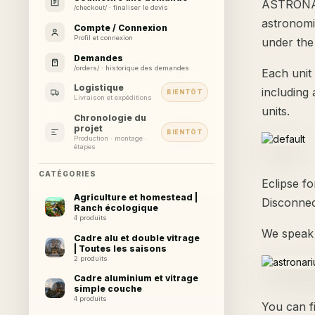
ASTRONARI
/checkout/ · finaliser le devis
astronomi
Compte / Connexion
Profil et connexion
under the 
Demandes
/orders/ · historique des demandes
Each unit 
Logistique
including 
BIENTÔT
Livraison et expéditions
units.
Chronologie du
projet
BIENTÔT
Production · montage ·
étapes
CATÉGORIES
Eclipse f
Agriculture et homestead |
Disconnec
Ranch écologique
4 produits
We speak 
Cadre alu et double vitrage
| Toutes les saisons
2 produits
Cadre aluminium et vitrage
simple couche
4 produits
You can f