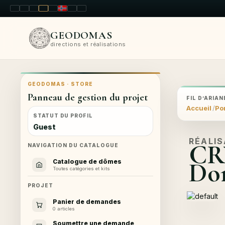
LT
EN
PL
FR
RU
NO
SK
RO
GEODOMAS
directions et réalisations
GEODOMAS · STORE
Panneau de gestion du projet
FIL D’ARIAN
Accueil
Por
STATUT DU PROFIL
Guest
RÉALI
CR
NAVIGATION DU CATALOGUE
Dom
Catalogue de dômes
Toutes catégories et kits
PROJET
Panier de demandes
0 articles
Soumettre une demande