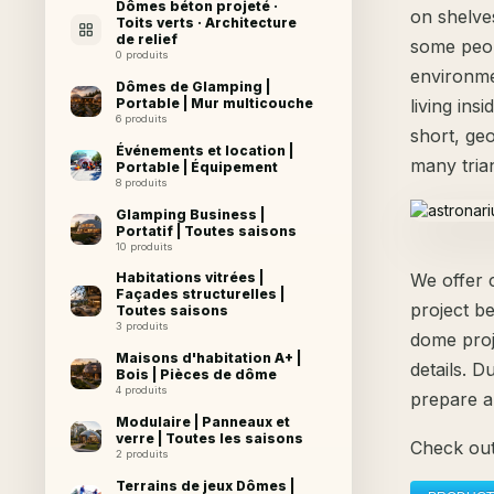
Dômes béton projeté ·
on shelves
Toits verts · Architecture
de relief
some peop
0 produits
environmen
Dômes de Glamping |
Portable | Mur multicouche
living ins
6 produits
short, ge
Événements et location |
many tria
Portable | Équipement
8 produits
Glamping Business |
Portatif | Toutes saisons
10 produits
We offer 
Habitations vitrées |
Façades structurelles |
project b
Toutes saisons
3 produits
dome proj
Maisons d'habitation A+ |
details. D
Bois | Pièces de dôme
4 produits
prepare a
Modulaire | Panneaux et
verre | Toutes les saisons
Check out
2 produits
Terrains de jeux Dômes |