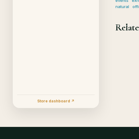
events
exh
natural
off
Relate
Store dashboard ↗