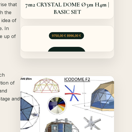
7m2 CRYSTAL DOME Ø3m H4m |
ise that
BASIC SET
h the
 idea of
e. In
de up of
Le prix initial était : 9750,00 €.
Le prix actuel est : 8996,00 €.
9750,00
€
8996,00
€
Demander
ach
Offer!
tion of
Quick View
and
stage and
Details