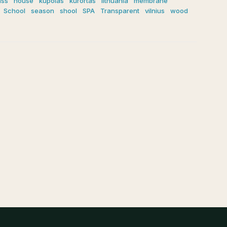
ass
house
kupolas
kurortas
lithuania
membrane
School
season
shool
SPA
Transparent
vilnius
wood