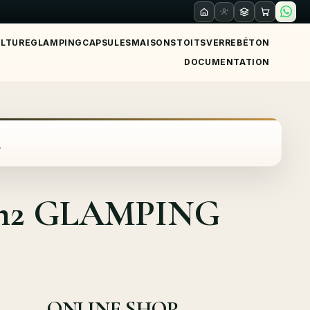
ULTURE
GLAMPING
CAPSULES
MAISONS
TOITS
VERRE
BÉTON
DOCUMENTATION
r
m2 GLAMPING
ONLINE SHOP