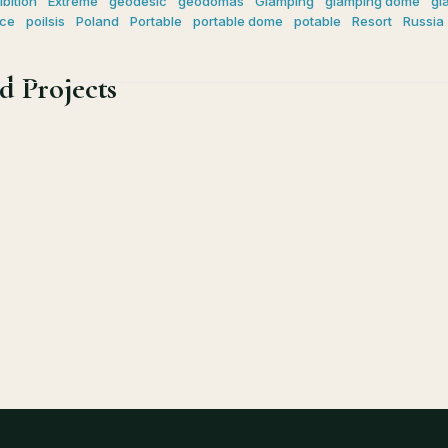
ibition
Extreme
geodesic
geodomas
Glamping
glamping dome
gl
ice
poilsis
Poland
Portable
portable dome
potable
Resort
Russia
d Projects