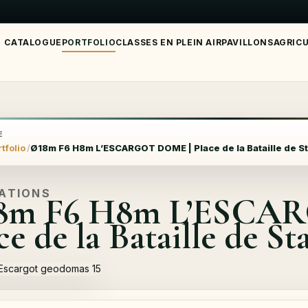
CATALOGUE
PORTFOLIO
CLASSES EN PLEIN AIR
PAVILLONS
AGRIC
E
tfolio
Ø18m F6 H8m L’ESCARGOT DOME | Place de la Bataille de St
SATIONS
8m F6 H8m L’ESCA
ce de la Bataille de S