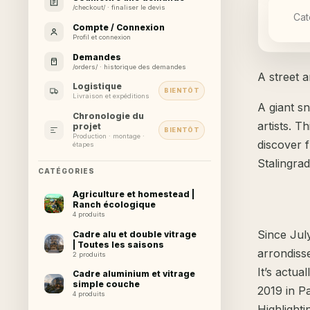
/checkout/ · finaliser le devis
Cat
Compte / Connexion
Profil et connexion
Demandes
/orders/ · historique des demandes
A street ar
Logistique
BIENTÔT
Livraison et expéditions
A giant sn
Chronologie du
artists. T
projet
BIENTÔT
Production · montage ·
discover f
étapes
Stalingrad
CATÉGORIES
Agriculture et homestead |
Ranch écologique
4 produits
Since July
Cadre alu et double vitrage
| Toutes les saisons
arrondiss
2 produits
It’s actua
Cadre aluminium et vitrage
simple couche
2019 in Pa
4 produits
Highlighti