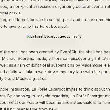
oc, a non-profit association organizing cultural events rel
orial praxis.
l agreed to collaborate to sculpt, paint and create somethi
e to give birth to this Forêt Escargot.
l of the snail has been created by EvazéSir, the shell has be
 Michael Beerens. Inside, visitors can discover a giant tot
well as a rain of light floral suspensions by Mademoiselle 
and adults will take a walk down memory lane with the pan
yle and Mosko’s giraffes.
hole installation, La Forêt Escargot invites to think about t
nt. By choosing to recycle materials, La Forêt Escargot m
out what our waste will become and invites visitors to “un
iful isn’t inseparable from new”.