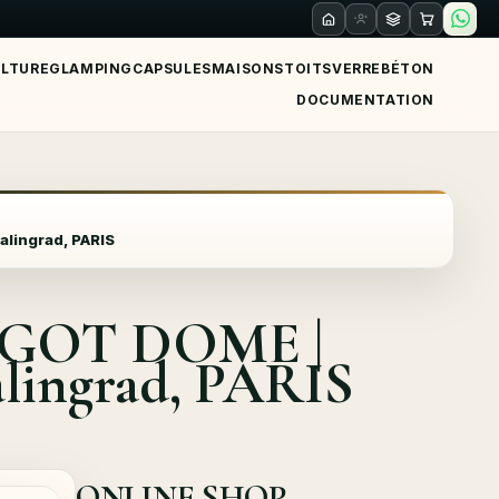
ULTURE
GLAMPING
CAPSULES
MAISONS
TOITS
VERRE
BÉTON
DOCUMENTATION
alingrad, PARIS
RGOT DOME |
talingrad, PARIS
ONLINE SHOP