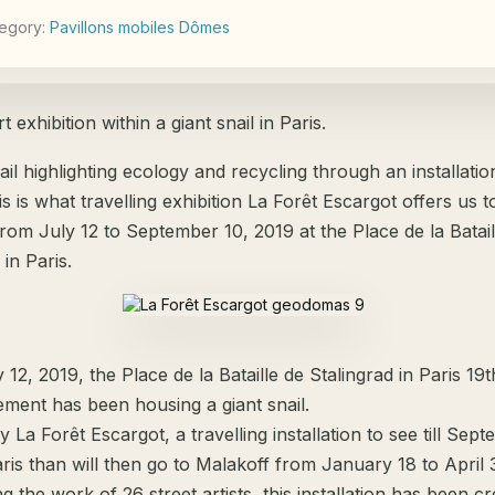
egory:
Pavillons mobiles Dômes
t exhibition within a giant snail in Paris.
ail highlighting ecology and recycling through an installati
his is what travelling exhibition La Forêt Escargot offers us t
rom July 12 to September 10, 2019 at the Place de la Batail
 in Paris.
 12, 2019, the Place de la Bataille de Stalingrad in Paris 19t
ement has been housing a giant snail.
lly La Forêt Escargot, a travelling installation to see till Sep
ris than will then go to Malakoff from January 18 to April 
ng the work of 26 street artists, this installation has been c