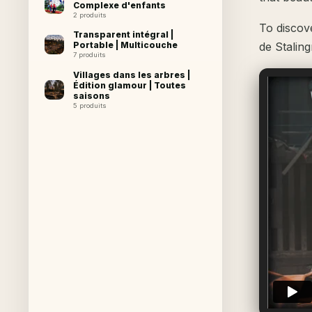
Complexe d'enfants
2 produits
To discove
Transparent intégral |
de Stalin
Portable | Multicouche
7 produits
Villages dans les arbres |
Édition glamour | Toutes
saisons
5 produits