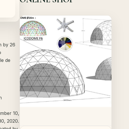
Offer!
Quick View
on by 26
Details
o
le de
h
tember 10,
30, 2020.
reated by