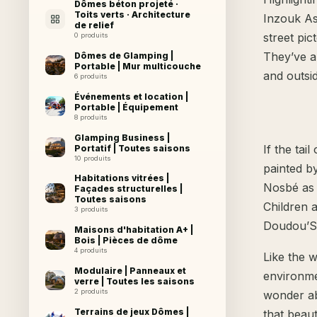
Dômes béton projeté ·
Toits verts · Architecture
Inzouk Ass
de relief
street pict
0 produits
They’ve al
Dômes de Glamping |
Portable | Mur multicouche
and outsid
6 produits
Événements et location |
Portable | Équipement
8 produits
Glamping Business |
If the tai
Portatif | Toutes saisons
10 produits
painted by
Habitations vitrées |
Nosbé as 
Façades structurelles |
Toutes saisons
Children 
3 produits
Doudou’St
Maisons d'habitation A+ |
Bois | Pièces de dôme
4 produits
Like the w
Modulaire | Panneaux et
environme
verre | Toutes les saisons
2 produits
wonder ab
Terrains de jeux Dômes |
that beaut