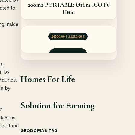
200m2 PORTABLE Ø16m ICO F6
ated to
H8m
ng inside
Le prix initial était : 24300,00 €.
Le prix actuel est : 22220,00 €.
24300,00
€
22220,00
€
Demander
en
em by
Homes For Life
Maurice.
da by
Solution for Farming
he
akes us
derstand
GEODOMAS TAG