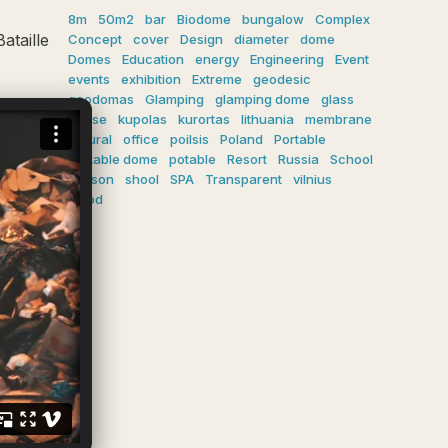
8m
50m2
bar
Biodome
bungalow
Complex
ataille
Concept
cover
Design
diameter
dome
Domes
Education
energy
Engineering
Event
events
exhibition
Extreme
geodesic
geodomas
Glamping
glamping dome
glass
house
kupolas
kurortas
lithuania
membrane
natural
office
poilsis
Poland
Portable
portable dome
potable
Resort
Russia
School
season
shool
SPA
Transparent
vilnius
wood