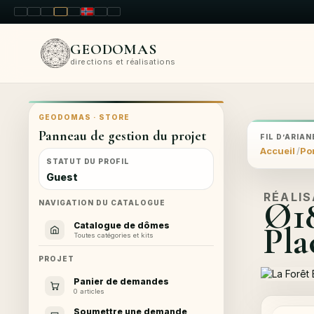
LT
EN
PL
FR
RU
NO
SK
RO
GEODOMAS
directions et réalisations
GEODOMAS · STORE
Panneau de gestion du projet
FIL D’ARIAN
Accueil
Por
STATUT DU PROFIL
Guest
RÉALI
Ø1
NAVIGATION DU CATALOGUE
Pla
Catalogue de dômes
Toutes catégories et kits
PROJET
Panier de demandes
0 articles
Soumettre une demande