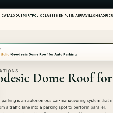
CATALOGUE
PORTFOLIO
CLASSES EN PLEIN AIR
PAVILLONS
AGRIC
E
tfolio
Geodesic Dome Roof for Auto Parking
SATIONS
desic Dome Roof for
 parking is an autonomous car-maneuvering system that 
om a traffic lane into a parking spot to perform parallel,