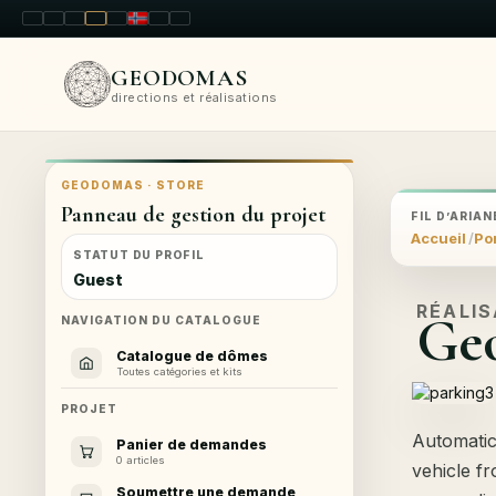
LT
EN
PL
FR
RU
NO
SK
RO
GEODOMAS
directions et réalisations
GEODOMAS · STORE
Panneau de gestion du projet
FIL D’ARIAN
Accueil
Por
STATUT DU PROFIL
Guest
RÉALI
Geo
NAVIGATION DU CATALOGUE
Catalogue de dômes
Toutes catégories et kits
PROJET
Automatic
Panier de demandes
0 articles
vehicle fr
Soumettre une demande