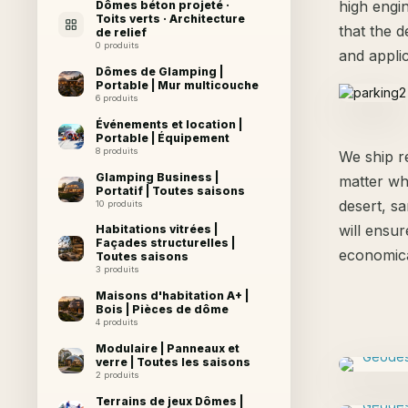
high engi
Dômes béton projeté ·
Toits verts · Architecture
that the 
de relief
0 produits
and applic
Dômes de Glamping |
Portable | Mur multicouche
6 produits
Événements et location |
Portable | Équipement
8 produits
We ship r
Glamping Business |
matter wh
Portatif | Toutes saisons
desert, sa
10 produits
will ensur
Habitations vitrées |
Façades structurelles |
economica
Toutes saisons
3 produits
Maisons d'habitation A+ |
Bois | Pièces de dôme
4 produits
Modulaire | Panneaux et
verre | Toutes les saisons
2 produits
Terrains de jeux Dômes |