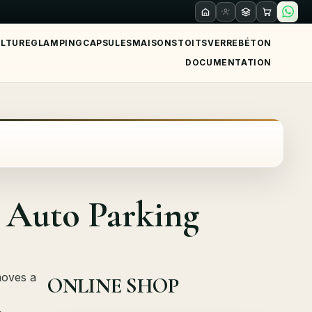
ULTURE
GLAMPING
CAPSULES
MAISONS
TOITS
VERRE
BÉTON
DOCUMENTATION
 Auto Parking
moves a
ONLINE SHOP