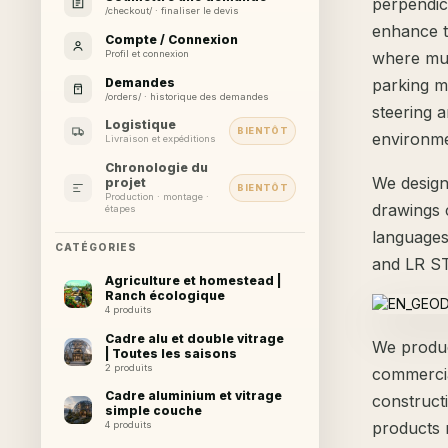
perpendic
/checkout/ · finaliser le devis
enhance t
Compte / Connexion
Profil et connexion
where muc
Demandes
parking m
/orders/ · historique des demandes
steering a
Logistique
BIENTÔT
environme
Livraison et expéditions
Chronologie du
We design
projet
BIENTÔT
Production · montage ·
drawings 
étapes
languages
CATÉGORIES
and LR S
Agriculture et homestead |
Ranch écologique
4 produits
Cadre alu et double vitrage
We produce
| Toutes les saisons
2 produits
commercia
Cadre aluminium et vitrage
construct
simple couche
products 
4 produits