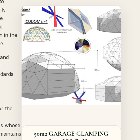
to
Offer!
nts
Quick View
he
he
n in the
Details
ce
 and
r
ndards
or the
res whose
50m2 GARAGE GLAMPING
maintains