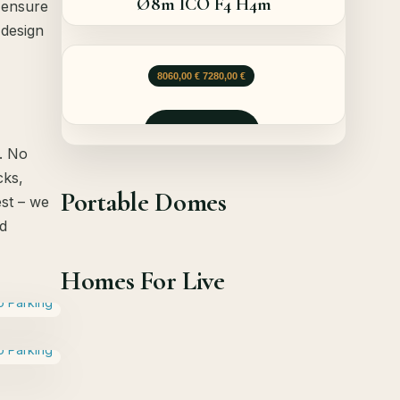
Ø8m ICO F4 H4m
 ensure
 design
Le prix initial était : 8060,00 €.
Le prix actuel est : 7280,00 €.
8060,00
€
7280,00
€
Demander
s. No
cks,
Portable Domes
est – we
nd
Homes For Live