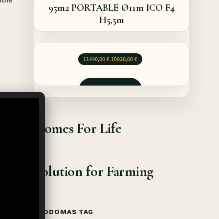
95m2 PORTABLE Ø11m ICO F4
H5,5m
Le prix initial était : 11440,00 €.
Le prix actuel est : 10920,00 €.
11440,00
€
10920,00
€
Demander
Homes For Life
Solution for Farming
GEODOMAS TAG