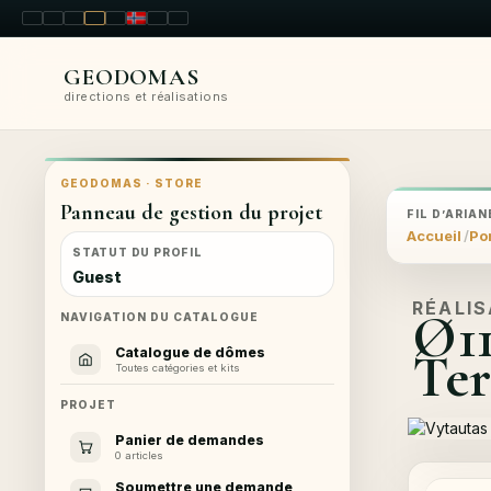
LT
EN
PL
FR
RU
NO
SK
RO
GEODOMAS
directions et réalisations
GEODOMAS · STORE
Panneau de gestion du projet
FIL D’ARIAN
Accueil
Por
STATUT DU PROFIL
Guest
RÉALI
Ø11
NAVIGATION DU CATALOGUE
Ter
Catalogue de dômes
Toutes catégories et kits
PROJET
Panier de demandes
0 articles
Soumettre une demande