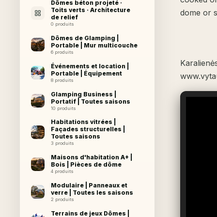
Dômes béton projeté ·
Toits verts · Architecture
dome or s
de relief
0 produits
Dômes de Glamping |
Portable | Mur multicouche
6 produits
Karalienė
Événements et location |
Portable | Équipement
www.vytau
8 produits
Glamping Business |
Portatif | Toutes saisons
10 produits
Habitations vitrées |
Façades structurelles |
Toutes saisons
3 produits
Maisons d'habitation A+ |
Bois | Pièces de dôme
4 produits
Modulaire | Panneaux et
verre | Toutes les saisons
2 produits
Terrains de jeux Dômes |