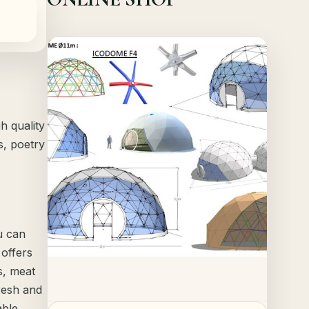
Offer!
Quick View
Details
h quality
s, poetry
u can
 offers
s, meat
resh and
able