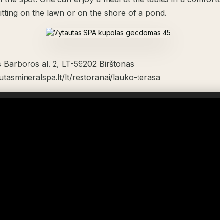
itting on the lawn or on the shore of a pond.
s Barboros al. 2, LT-59202 Birštonas
tasmineralspa.lt/lt/restoranai/lauko-terasa