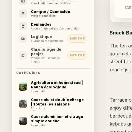
/checkout/ · finaliser le devis
Cat
Compte / Connexion
Profil et connexion
Demandes
/orders/ · historique des demandes
Snack-Bar
Logistique
BIENTÔT
Livraison et expéditions
The terra
Chronologie du
gourmets 
projet
BIENTÔT
Production · montage ·
street foo
étapes
readings, 
CATÉGORIES
Agriculture et homestead |
Ranch écologique
4 produits
Terrace o
Cadre alu et double vitrage
| Toutes les saisons
enjoy diff
2 produits
barbecue 
Cadre aluminium et vitrage
simple couche
kebabs an
4 produits
cooked on