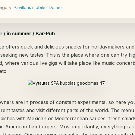
egory:
Pavillons mobiles Dômes
 / in summer / Bar-Pub
ce offers quick and delicious snacks for holidaymakers and
seeking new tastes! This is the place where one can try hig
d, where various live gigs will take place like music concert
etc.
wners are in process of constant experiments, so here yo
erent tastes and visit different parts of the world. The menu
dishes with Mexican or Mediterranean sauces, fresh salad
d American hamburgers. Most importantly, everything is f
 the spot. One can enjoy a meal at the tables in a comfort