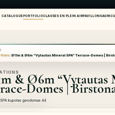
CATALOGUE
PORTFOLIO
CLASSES EN PLEIN AIR
PAVILLONS
AGRIC
E
tfolio
Ø11m & Ø6m “Vytautas Mineral SPA” Terrace-Domes | Birst
SATIONS
m & Ø6m “Vytautas 
race-Domes | Birstona