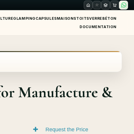
ULTURE
GLAMPING
CAPSULES
MAISONS
TOITS
VERRE
BÉTON
DOCUMENTATION
for Manufacture &
Request the Price