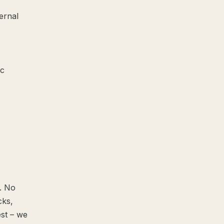
ternal
ic
s. No
cks,
est – we