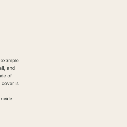
r example
ll, and
ade of
 cover is
rovide