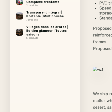
Complexe d'enfants
PVC til
2 produits
Speed g
storag
Transparent intégral |
Portable | Multicouche
Standar
7 produits
Villages dans les arbres |
Proposed 
Édition glamour | Toutes
reinforced
saisons
5 produits
frames.
Proposed d
We ship r
matter wh
desert, sa