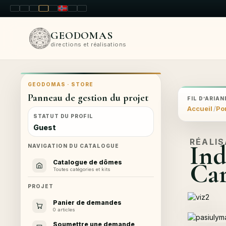
LT
EN
PL
FR
RU
NO
SK
RO
GEODOMAS
directions et réalisations
GEODOMAS · STORE
Panneau de gestion du projet
FIL D’ARIAN
Accueil
Por
STATUT DU PROFIL
Guest
RÉALI
Ind
NAVIGATION DU CATALOGUE
Car
Catalogue de dômes
Toutes catégories et kits
PROJET
Panier de demandes
0 articles
Soumettre une demande