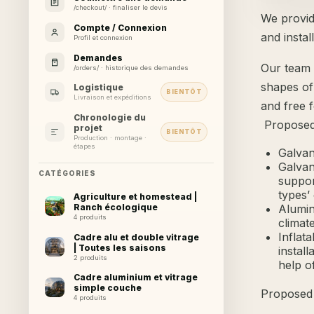
/checkout/ · finaliser le devis
We provid
Compte / Connexion
and instal
Profil et connexion
Demandes
Our team 
/orders/ · historique des demandes
shapes of
Logistique
BIENTÔT
Livraison et expéditions
and free 
Chronologie du
Proposed
projet
BIENTÔT
Production · montage ·
étapes
Galvan
Galvan
CATÉGORIES
suppor
types’
Agriculture et homestead |
Ranch écologique
Alumin
4 produits
climat
Inflat
Cadre alu et double vitrage
| Toutes les saisons
install
2 produits
help o
Cadre aluminium et vitrage
simple couche
Proposed 
4 produits