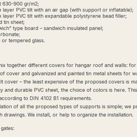
lt 630-900 gr/m2;
layer PVC tilt with an air gap (with support or inflatable);
 layer PVC tilt with expandable polystyrene bead filler;
 tin sheet;
ich” type board – sandwich insulated panel;
rbonate;
 or tempered glass.
ix together different covers for hangar roof and walls: fo
oof cover and galvanized and painted tin metal sheets for wa
ilt cover – the least expensive of the proposed covers is m
ty and durable PVC sheet, the choice of colors is here. This
 according to DIN 4102 B1 requirements.
lation of all the proposed types of supports is simple; we p
th drawings. We install, or help to organize the installation.
gates: