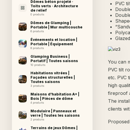
Dômes béton projeté ·
PVC ti
Toits verts · Architecture
Double 
de relief
Double
0 produits
Shaped
Dômes de Glamping |
“Sandw
Portable | Mur multicouche
6 produits
Polyca
Glazed
Événements et location |
Portable | Équipement
8 produits
Glamping Business |
Portatif | Toutes saisons
You can m
10 produits
PVC tilt r
Habitations vitrées |
etc. PVC t
Façades structurelles |
Toutes saisons
high quali
3 produits
fireproof
Maisons d'habitation A+ |
Bois | Pièces de dôme
The instal
4 produits
clients wi
Modulaire | Panneaux et
verre | Toutes les saisons
2 produits
Proposed 
Terrains de jeux Dômes |