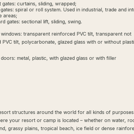
t gates: curtains, sliding, wrapped;
ates: spiral or roll system. Used in industrial, trade and in
e areas;
d gates: sectional lift, sliding, swing.
windows: transparent reinforced PVC tilt, transparent not
 PVC tilt, polycarbonate, glazed glass with or without plast
oors: metal, plastic, with glazed glass or with filler
esort structures around the world for all kinds of purpose
ere your resort or camp is located – whether on water, ro
nd, grassy plains, tropical beach, ice field or dense rainfor