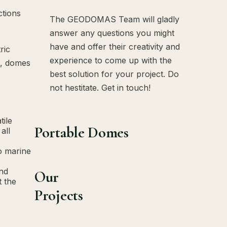
ctions
The GEODOMAS Team will gladly
answer any questions you might
have and offer their creativity and
ric
experience to come up with the
s, domes
best solution for your project. Do
not hestitate. Get in touch!
tile
Portable Domes
all
o marine
and
Our
t the
Projects